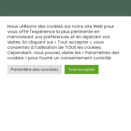
Nous utilisons des cookies sur notre site Web pour
vous offrir l'expérience la plus pertinente en
Location week-end
mémorisant vos préférences et en répétant vos
visites. En cliquant sur « Tout accepter », vous
du vendredi 18H au dimanche 18H
consentez à l'utilisation de TOUS les cookies.
Cependant, vous pouvez visiter les « Paramètres des
cookies » pour fournir un consentement contrôlé.
FORFAIT MENAGE* 400€
Paramêtre des coockies
Tout accepter
2800€
Location semaine
du samedi 16h au samedi 11h